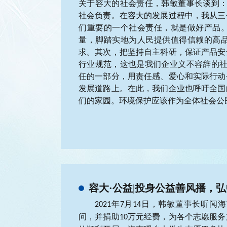
关于容大的社会责任，韩敏董事长谈到：
社会负责。在容大的发展过程中，我从三
们重要的一个社会责任，就是做好产品
量，脚踏实地为人民提供值得信赖的高
求。
其次，把坚持自主科研，保证产品安
行业规范，这也是我们企业义不容辞的社
任的一部分，用责任感、爱心和实际行动
发展道路上。在此，我们企业也呼吁全国
们的家园。环境保护应该作为全体社会公
容大·公益|投身公益善风播，
月
日，韩敏
董事长
听闻
海
2021年7
14
问，并捐助
万元经费
，为各个志愿服务
10