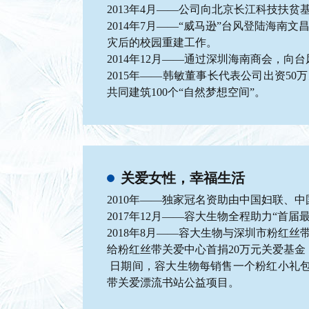
2013年4月——公司向北京长江科技扶
2014年7月——“威马逊”台风登陆海南
灾后的校园重建工作。
2014年12月——通过深圳海南商会，向
2015年——韩敏董事长代表公司出资5
共同建筑100个“自然梦想空间”。
关爱女性，幸福生活
2010年——独家冠名资助由中国妇联、
2017年12月——容大生物全程助力“首届
2018年8月——容大生物与深圳市粉红
给粉红丝带关爱中心首捐20万元关爱基金，韩敏董事
日期间，容大生物每销售一个粉红小礼包
带关爱漂流书站公益项目。